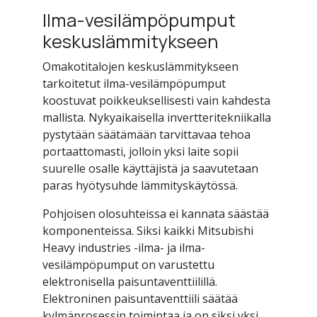
Ilma-vesilämpöpumput
keskuslämmitykseen
Omakotitalojen keskuslämmitykseen
tarkoitetut ilma-vesilämpöpumput
koostuvat poikkeuksellisesti vain kahdesta
mallista. Nykyaikaisella invertteritekniikalla
pystytään säätämään tarvittavaa tehoa
portaattomasti, jolloin yksi laite sopii
suurelle osalle käyttäjistä ja saavutetaan
paras hyötysuhde lämmityskäytössä.
Pohjoisen olosuhteissa ei kannata säästää
komponenteissa. Siksi kaikki Mitsubishi
Heavy industries -ilma- ja ilma-
vesilämpöpumput on varustettu
elektronisella paisuntaventtiilillä.
Elektroninen paisuntaventtiili säätää
kylmäprosessin toimintaa ja on siksi yksi