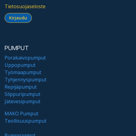
Tietosuojaseloste
Kirjaudu​​​​​​
PUMPUT
Porakaivopumput
Uppopumput
Työmaapumput
Tyhjennyspumput
Repijäpumput
Silppuripumput
Jätevesipumput
MAKO Pumput
Teollisuuspumput
Pumppaamot