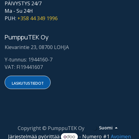
PÄIVYSTYS 24/7
Ma - Su 24H
PUH:
+358 44
349 1996
PumppuTEK Oy
Kievarintie 23, 08700 LOHJA
Y-tunnus: 1944160-7
VAT: FI19441607
LASKUTUSTIE​​DOT​​
Copyright © PumppuTEK Oy
Suomi
Järjestelmää pyörittää
- Numero #1
Avoimen