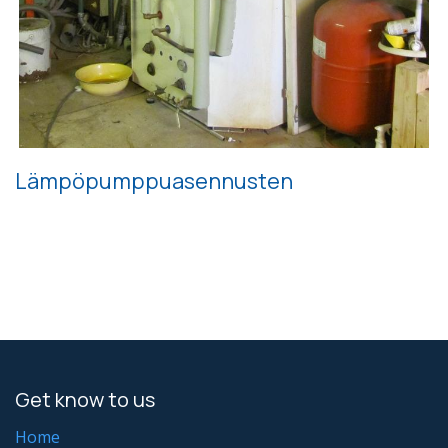
Lämpöpumppuasennusten
Get know to us
Home