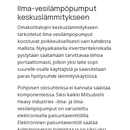
Ilma-vesilämpöpumput
keskuslämmitykseen
Omakotitalojen keskuslämmitykseen
tarkoitetut ilma-vesilämpöpumput
koostuvat poikkeuksellisesti vain kahdesta
mallista. Nykyaikaisella invertteritekniikalla
pystytään säätämään tarvittavaa tehoa
portaattomasti, jolloin yksi laite sopii
suurelle osalle käyttäjistä ja saavutetaan
paras hyötysuhde lämmityskäytössä.
Pohjoisen olosuhteissa ei kannata säästää
komponenteissa. Siksi kaikki Mitsubishi
Heavy industries -ilma- ja ilma-
vesilämpöpumput on varustettu
elektronisella paisuntaventtiilillä.
Elektroninen paisuntaventtiili säätää
kylmäprosessin toimintaa ja on siksi yksi