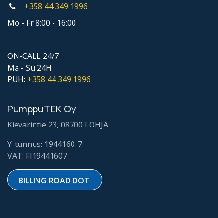
+358 44
349 1996
Mo - Fr 8:00 - 16:00
ON-CALL 24/7
Ma - Su 24H
PUH:
+358 44
349 1996
PumppuTEK Oy
Kievarintie 23, 08700 LOHJA
Y-tunnus: 1944160-7
VAT: FI19441607
BILLING ROAD DOT