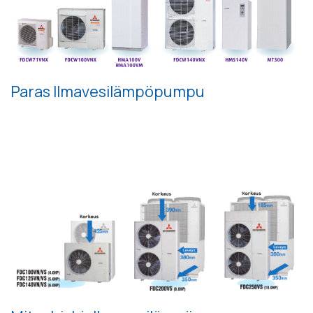
Paras Ilmavesilämpöpumpu