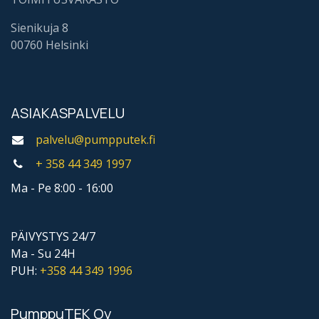
Sienikuja 8
00760 Helsinki
ASIAKASPALVELU
palvelu@pumpputek.fi
+ 358 44
349 1997
Ma - Pe 8:00 - 16:00
PÄIVYSTYS 24/7
Ma - Su 24H
PUH:
+358 44
349 1996
PumppuTEK Oy