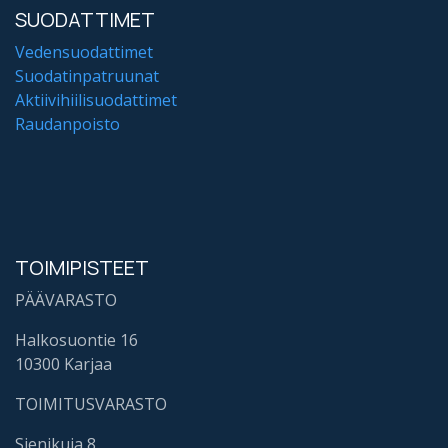
SUODATTIMET
Vedensuodattimet
Suodatinpatruunat
Aktiivihiilisuodattimet
Raudanpoisto
TOIMIPISTEET
PÄÄVARASTO
Halkosuontie 16
10300 Karjaa
TOIMITUSVARASTO
Sienikuja 8