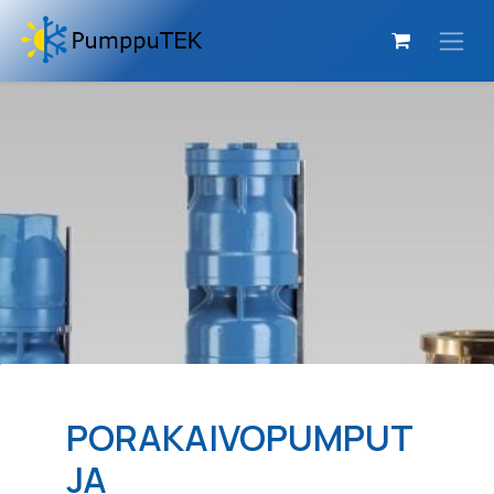
Siirry sisältöön
PORAKAIVOPUMPUT
JA