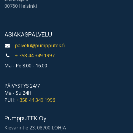
00760 Helsinki
ASIAKASPALVELU
palvelu@pumpputek.fi
+ 358 44
349 1997
Ma - Pe 8:00 - 16:00
PÄIVYSTYS 24/7
Ma - Su 24H
PUH:
+358 44
349 1996
PumppuTEK Oy
Kievarintie 23, 08700 LOHJA