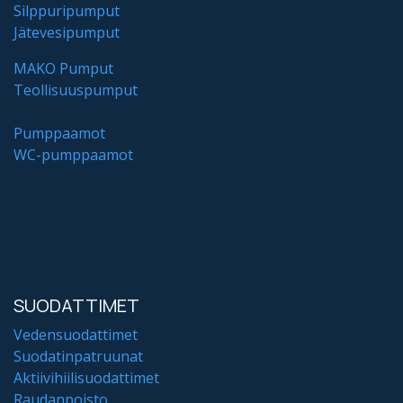
Silppuripumput
Jätevesipumput
MAKO Pumput
Teollisuuspumput
Pumppaamot
WC-pumppaamot
SUODATTIMET
Vedensuodattimet
Suodatinpatruunat
Aktiivihiilisuodattimet
Raudanpoisto