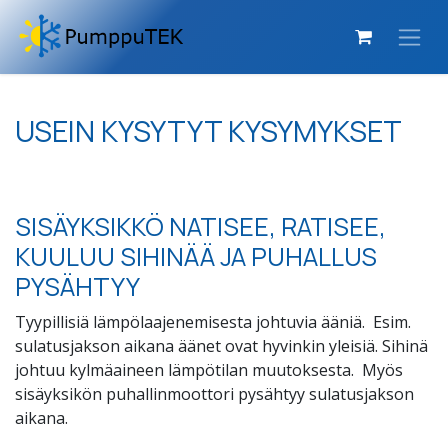
Siirry sisältöön
USEIN KYSYTYT KYSYMYKSET
SISÄYKSIKKÖ NATISEE, RATISEE,
KUULUU SIHINÄÄ JA PUHALLUS
PYSÄHTYY
Tyypillisiä lämpölaajenemisesta johtuvia ääniä. Esim.
sulatusjakson aikana äänet ovat hyvinkin yleisiä. Sihinä
johtuu kylmäaineen lämpötilan muutoksesta. Myös
sisäyksikön puhallinmoottori pysähtyy sulatusjakson
aikana.