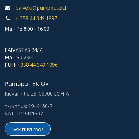
palvelu@pumpputek.fi
+ 358 44
349 1997
Ma - Pe 8:00 - 16:00
PÄIVYSTYS 24/7
Ma - Su 24H
PUH:
+358 44
349 1996
PumppuTEK Oy
Kievarintie 23, 08700 LOHJA
Y-tunnus: 1944160-7
VAT: FI19441607
LASKUTUSTIE​​DOT​​