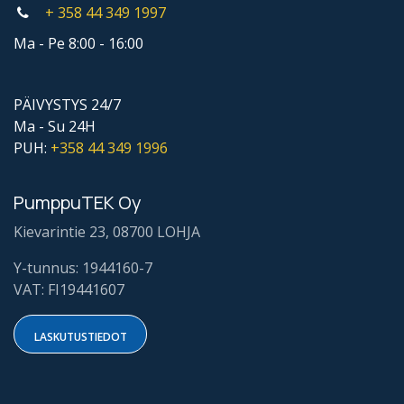
+ 358 44
349 1997
Ma - Pe 8:00 - 16:00
PÄIVYSTYS 24/7
Ma - Su 24H
PUH:
+358 44
349 1996
PumppuTEK Oy
Kievarintie 23, 08700 LOHJA
Y-tunnus: 1944160-7
VAT: FI19441607
LASKUTUSTIE​​DOT​​