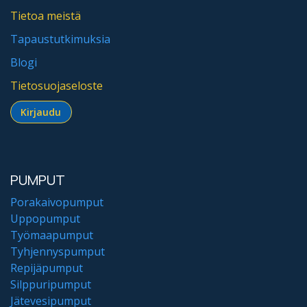
Tietoa meistä
Tapaustutkimuksia
Blogi
Tietosuojaseloste
Kirjaudu​​​​​​
PUMPUT
Porakaivopumput
Uppopumput
Työmaapumput
Tyhjennyspumput
Repijäpumput
Silppuripumput
Jätevesipumput