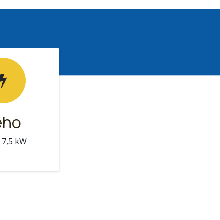
eho
- 7,5 kW