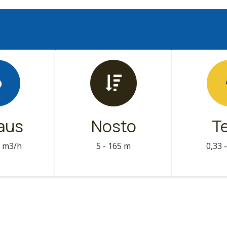
taus
Nosto
T
6 m3/h
5 - 165 m
0,33 