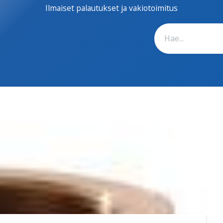
Ilmaiset palautukset ja vakiotoimitus
Vedenpuhdistus
Lämpöpumput
Kauppa