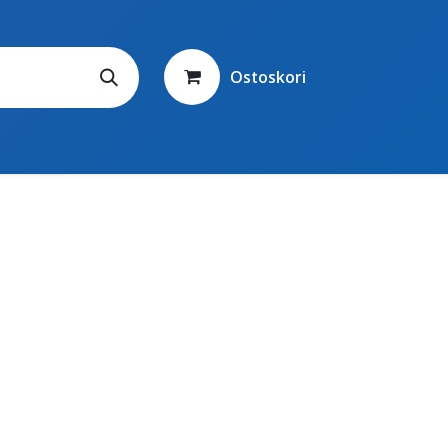
Ostoskori
Yhteystiedot
Ota yhteyttä