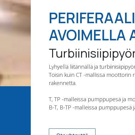
PERIFERAAL
AVOIMELLA 
Turbiinisiipip
Lyhyellä liitännällä ja turbiinisiipi
Toisin kuin CT -mallissa moottorin
rakennetta.
T, TP -malleissa pumppupesä ja moo
B-T, B-TP -malleissa pumppupesä j