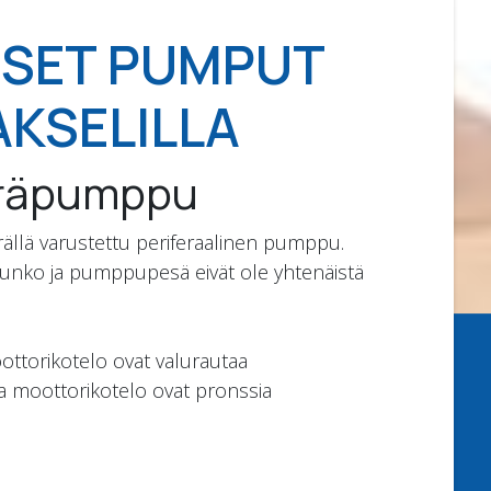
ISET PUMPUT
AKSELILLA
yöräpumppu
pyörällä varustettu periferaalinen pumppu.
 runko ja pumppupesä eivät ole yhtenäistä
ttorikotelo ovat valurautaa
a moottorikotelo ovat pronssia