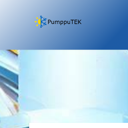
Siirry sisältöön
Etusivu
Pumppaamot
Pumput