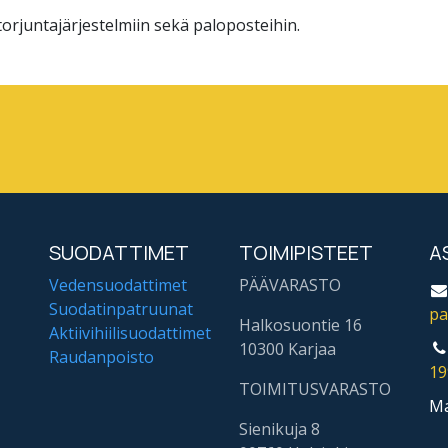
orjuntajärjestelmiin sekä paloposteihin.
SUODATTIMET
TOIMIPISTEET
A
Vedensuodattimet
PÄÄVARASTO
Suodatinpatruunat
pa
Halkosuontie 16
Aktiivihiilisuodattimet
10300 Karjaa
Raudanpoisto
19
TOIMITUSVARASTO
Ma
Sienikuja 8