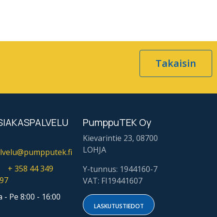
Takaisin
SIAKASPALVELU
PumppuTEK Oy
Kievarintie 23, 08700
LOHJA
lvelu@pumpputek.fi
+ 358 44
349
Y-tunnus: 1944160-7
97
VAT: FI19441607
 - Pe 8:00 - 16:00
LASKUTUSTIE​​DOT​​