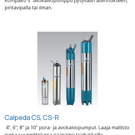
Kompakti 5" avokaivopumppu pysyvään asennukseen,
pintavipalla tai ilman.
Calpeda CS, CS-R
4", 6", 8" ja 10" pora- ja avokaivopumput. Laaja mallisto
jonka suunnittelussa pääpaino laadukkailla