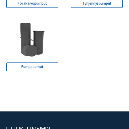
Porakaivopumput
Tyhjennyspumput
Pumppaamot
TUTUSTU MEIHIN