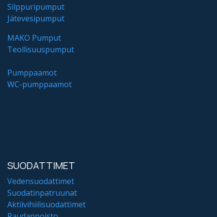
Silppuripumput
Jätevesipumput
MAKO Pumput
Teollisuuspumput
Pumppaamot
WC-pumppaamot
SUODATTIMET
Vedensuodattimet
Suodatinpatruunat
Aktiivihiilisuodattimet
Raudanpoisto