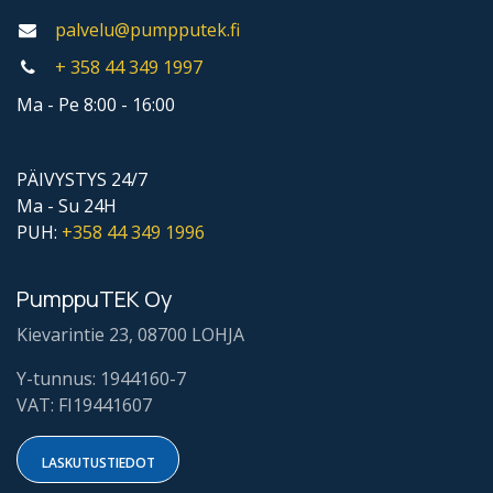
palvelu@pumpputek.fi
+ 358 44
349 1997
Ma - Pe 8:00 - 16:00
PÄIVYSTYS 24/7
Ma - Su 24H
PUH:
+358 44
349 1996
PumppuTEK Oy
Kievarintie 23, 08700 LOHJA
Y-tunnus: 1944160-7
VAT: FI19441607
LASKUTUSTIE​​DOT​​