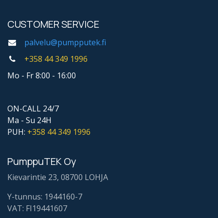
CUSTOMER SERVICE
palvelu@pumpputek.fi
+358 44
349 1996
Mo - Fr 8:00 - 16:00
ON-CALL 24/7
Ma - Su 24H
PUH:
+358 44
349 1996
PumppuTEK Oy
Kievarintie 23, 08700 LOHJA
Y-tunnus: 1944160-7
VAT: FI19441607