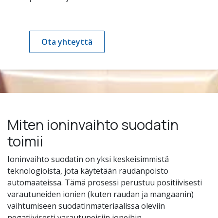
Ota yhteyttä
Miten ioninvaihto suodatin
toimii
Ioninvaihto suodatin on yksi keskeisimmistä
teknologioista, jota käytetään raudanpoisto
automaateissa. Tämä prosessi perustuu positiivisesti
varautuneiden ionien (kuten raudan ja mangaanin)
vaihtumiseen suodatinmateriaalissa oleviin
negatiivisesti varautuneisiin ioneihin.