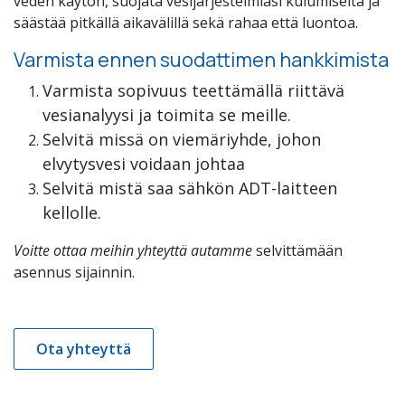
veden käytön, suojata vesijärjestelmiäsi kulumiselta ja
säästää pitkällä aikavälillä sekä rahaa että luontoa.
Varmista ennen suodattimen hankkimista
Varmista sopivuus teettämällä riittävä
vesianalyysi ja toimita se meille.
Selvitä missä on viemäriyhde, johon
elvytysvesi voidaan johtaa
Selvitä mistä saa sähkön ADT-laitteen
kellolle.
Voitte ottaa meihin yhteyttä autamme
selvittämään
asennus sijainnin.
Ota yhteyttä